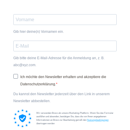
Gib hier deine(n) Vornamen ein.
Gib bitte deine E-Mail-Adresse für die Anmeldung an, z. B.
abc@xyz.com.
Ich möchte den Newsletter erhalten und akzeptiere die
Datenschutzerklärung.
Du kannst den Newsletter jederzeit über den Link in unserem
Newsletter abbestellen.
Wir verwenden Brevo als unsere Marketing-Plattform. Wenn Sie das Formular
ausfüllen und absenden, bestätigen Sie, dass die von Ihnen angegebenen
Informationen an Brevo zur Bearbeitung gemäß den
Nutzungsbedingungen
übertragen werden