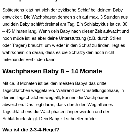
Spätestens jetzt hat sich der
zyklische Schlaf bei deinem
Baby
entwickelt.
Die Wachphasen dehnen sich auf max.
3 Stunden aus
und dein Baby schläft dreimal am Tag
.
Ein Schlafzyklus ist ca. 30
– 45 Minuten lang.
Wenn dein Baby nach dieser Zeit
aufwacht
und
noch müde ist, es aber deine Unterstützung
(z.B. durch
Stillen
oder Tragen)
braucht
,
um
wieder in den
Schlaf zu finden, liegt es
wahrscheinlich daran, dass es die Schlafzyklen noch nicht
miteinander verbinden kann.
Wachphasen Baby 8 – 14 Monate
Mit ca. 8 Monaten ist bei den meisten Babys das dritte
Tagsch
läfchen weggefallen.
W
ährend
der Umstellungsphase,
in
der
ein Tagschläfchen wegfällt,
können die Wachphasen
abweichen. D
a
s
liegt daran, dass d
urch den Wegfall eines
Tagschläfchens
die Wachphasen länger werden und
der
Schlafdruck steigt
. Dein
Baby
ist
schneller müde.
Was ist die 2-3-4-Regel?