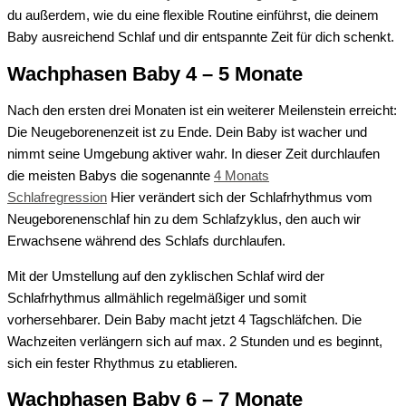
du außerdem, wie du eine flexible Routine einführst, die
deinem
Baby ausreichend Schlaf und dir
entspannte
Zeit für dich
schenkt.
Wachphasen Baby 4 – 5 Monate
Nach den ersten drei Monaten ist ein weiterer Meilenstein erreicht:
Die
Neugeborenenzeit
ist zu Ende
. D
ein Baby ist wacher und
nimmt seine Umgebung aktiver wahr.
In dieser Zeit durchlaufen
die meisten Babys die sogenannte
4 Monats
Schlafregression
Hier verändert sich der Schlaf
rhythmus
vom
Neugeb
orenenschlaf
hin
zu dem Schlafzyklus, den auch wir
Erwachsene während des Schlaf
s
durchlaufen.
Mit der Umstellung auf den zyklischen Schlaf wird der
Schlafrhythmus
allmählich
regelmäßiger und
so
mit
vorhersehbarer
.
Dein Baby macht jetzt
4 Tagschläfchen
.
Die
Wach
zeiten
verlängern sich auf max.
2
Stunden und
es beginnt,
sich ein fester Rhythmus zu etablieren.
Wachphasen Baby 6 – 7 Monate